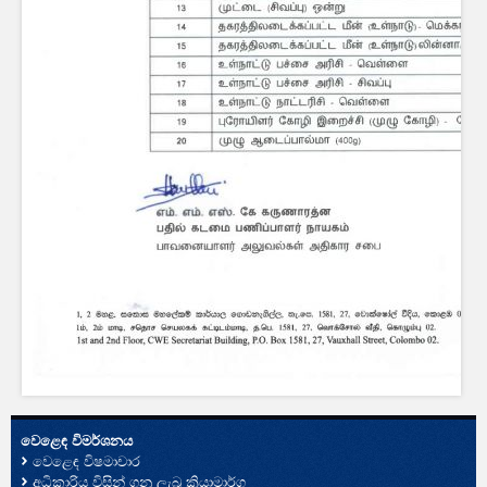
වෙළෙඳ විමර්ශනය
වෙළෙඳ විෂමාචාර
අධිකාරිය විසින් ගනු ලැබූ ක්‍රියාමාර්ග