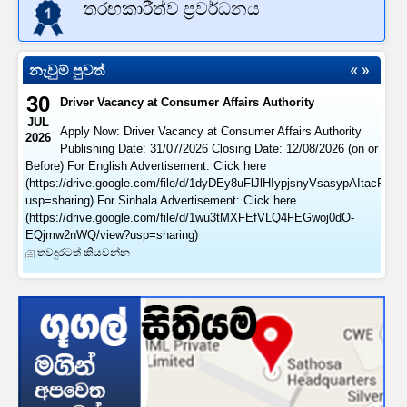
තරඟකාරීත්ව ප්‍රවර්ධනය
නැවුම් පුවත්
30
Driver Vacancy at Consumer Affairs Authority
JUL
Apply Now: Driver Vacancy at Consumer Affairs Authority
2026
Publishing Date: 31/07/2026 Closing Date: 12/08/2026 (on or
Before) For English Advertisement: Click here
(https://drive.google.com/file/d/1dyDEy8uFlJlHIypjsnyVsasypAItacFl/vi
usp=sharing) For Sinhala Advertisement: Click here
(https://drive.google.com/file/d/1wu3tMXFEfVLQ4FEGwoj0dO-
EQjmw2nWQ/view?usp=sharing)
තවදුරටත් කියවන්න