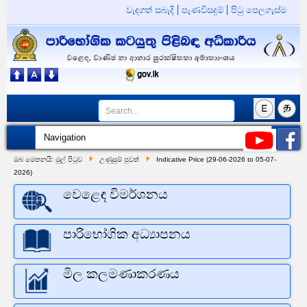
වැදගත් සබැදි
පැණවිසදුම්
පිටු පෙලගැස්ම
ඔබ මෙතනයි:
මුල් පිටුව
උණුසුම් පුවත්
Indicative Price (29-06-2026 to 05-07-
2026)
වෙළෙඳ විමර්ශනය
පාරිභෝගික අධ්‍යාපනය
මිල කලමණාකරණය