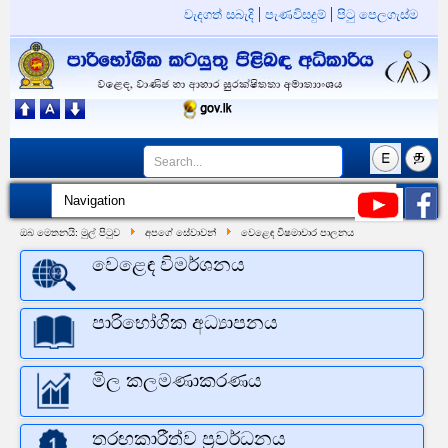
වැදගත් සබැදි
පැණවිසදුම්
පිටු පෙලගැස්ම
ඔබ මෙතනයි:
මුල් පිටුව
අපගේ සේවාවන්
වෙළෙඳ විෂමාචාර පාලනය
වෙළෙඳ විමර්ශනය
පාරිභෝගික අධ්‍යාපනය
මිල කලමණාකරණය
තරඟකාරීත්ව ප්‍රවර්ධනය