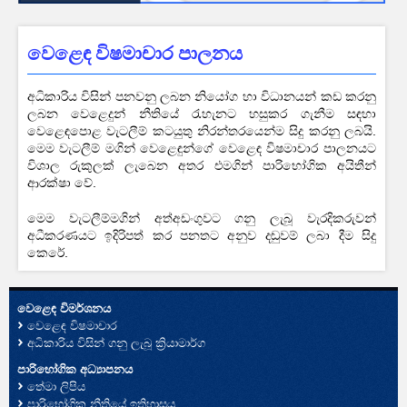
වෙළෙඳ විෂමාචාර පාලනය
අධිකාරිය විසින් පනවනු ලබන නියෝග හා විධානයන් කඩ කරනු
ලබන වෙළෙදුන් නීතියේ රැහැනට හසුකර ගැනීම සඳහා
වෙළෙඳපොළ වැටලීම් කටයුතු නිරන්තරයෙන්ම සිදු කරනු ලබයි.
මෙම වැටලීම් මගින් වෙළෙඳුන්ගේ වෙළෙඳ විෂමාචාර පාලනයට
විශාල රුකුලක් ලැබෙන අතර එමගින් පාරිභෝගික අයිතීන්
ආරක්ෂා වේ.
මෙම වැටලීම්මගින් අත්අඩංගුවට ගනු ලැබූ වැරදිකරුවන්
අධීකරණයට ඉදිරිපත් කර පනතට අනුව දඬුවම් ලබා දීම සිදු
කෙරේ.
වෙළෙඳ විමර්ශනය
වෙළෙඳ විෂමාචාර
අධිකාරිය විසින් ගනු ලැබූ ක්‍රියාමාර්ග
පාරිභෝගික අධ්‍යාපනය
තේමා ලිපිය
පාරිභෝගික නීතියේ ඉතිහාසය