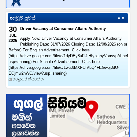
නැවුම් පුවත්
30
Driver Vacancy at Consumer Affairs Authority
JUL
Apply Now: Driver Vacancy at Consumer Affairs Authority
2026
Publishing Date: 31/07/2026 Closing Date: 12/08/2026 (on or
Before) For English Advertisement: Click here
(https://drive.google.com/file/d/1dyDEy8uFlJlHIypjsnyVsasypAItacFl/vi
usp=sharing) For Sinhala Advertisement: Click here
(https://drive.google.com/file/d/1wu3tMXFEfVLQ4FEGwoj0dO-
EQjmw2nWQ/view?usp=sharing)
තවදුරටත් කියවන්න