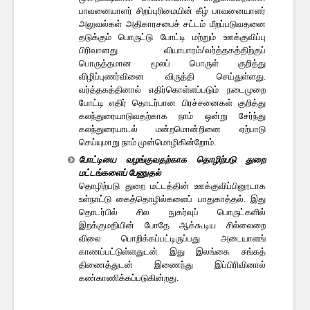
பாவனையாளர் சிறப்புரிமையின் கீழ் பாவனையாளர்
அலுவல்கள் அதிகாரசபைச் சட்டம் மீறப்படுவதனை
தடுக்கும் பொருட்டு போட்டி மற்றும் ஊக்குவிப்பு
பிரிவானது வியாபாரம்/வர்த்தகத்திற்குப்
பொருத்தமான மூலப் பொருள் குறித்து
விழிப்புணர்வினை விருத்தி செய்துள்ளது.
வர்த்தகத்தினால் எதிர்கொள்ளப்படும் நடைமுறை
போட்டி எதிர் தொடர்பான பிரச்சனைகள் குறித்து
கலந்துரையாடுவதற்காக நாம் ஒன்று சேர்ந்து
கலந்துரையாடல் மன்றமொன்றினை ஏற்பாடு
செய்யுமாறு நாம் முன்மொழிகின்றோம்.
போட்டியை வழங்குவதற்காக தொழிற்படு துறை
மட்டங்களைப் பேணுதல்
தொழிற்படு துறை மட்டத்தின் ஊக்குவிப்பினூடாக
உள்நாட்டு கைத்தொழில்களைப் பாதுகாத்தல். இது
தொடர்பில் சில நுகர்வுப் பொருட்களில்
இறக்குமதியின் போதே ஆக்கூடிய சில்லைறை
விலை பொறிக்கப்பட்டிருப்பது அடையாளங்
காணப்பட்டுள்ளதுடன் இது இலங்கை சுங்கத்
திணைத்துடன் இணைந்து இப்பிரிவினால்
கண்காணிக்கப்படுகின்றது.