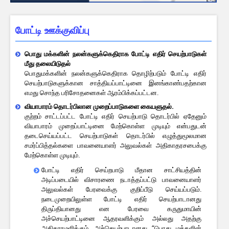
போட்டி ஊக்குவிப்பு
பொது மக்களின் நலன்களுக்கெதிராக போட்டி எதிர் செயற்பாடுகள்
மீது தலையிடுதல்
பொதுமக்களின் நலன்களுக்கெதிராக தொழிற்படும் போட்டி எதிர்
செயற்பாடுகளுக்கான சாத்தியப்பாட்டினை இனங்காண்பதற்கான
எமது சொந்த பரிசோதனைகள் ஆரம்பிக்கப்பட்டன.
வியாபாரம் தொடர்பிலான முறைப்பாடுகளை கையளுதல்.
குற்றம் சாட்டப்பட்ட போட்டி எதிர் செயற்பாடு தொடர்பில் ஏதேனும்
வியாபாரம் முறைப்பாட்டினை மேற்கொள்ள முடியும் என்பதுடன்
தடைசெய்யப்பட்ட செயற்பாடுகள் தொடர்பில் எழுத்துமூலமான
சமர்ப்பித்தல்களை பாவனையாளர் அலுவல்கள் அதிகாதரசபைக்கு
மேற்கொள்ள முடியும்.
போட்டி எதிர் செய்றபாடு மீதான சாட்சியத்தின்
அடிப்படையில் விசாரணை நடாத்தப்பட்டு பாவனையாளர்
அலுவல்கள் பேரவைக்கு குறிப்பீடு செய்யப்படும்.
நடைமுறையிலுள்ள போட்டி எதிர் செயற்பாடானது
திருப்தியானது என பேரவை கருதுமாயின்
அச்செயற்பாட்டினை ஆதரவளிக்கும் அல்லது அதற்கு
அதிகாரமளிக்கும். அச்செயற்பாடானது “பொது மக்களின்