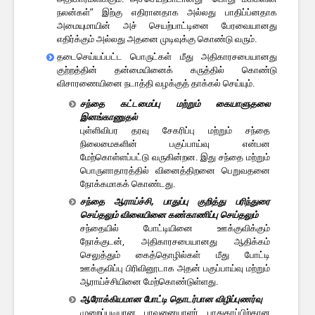
நலன்கள்” இற்கு எதிரானதாக அல்லது பாதிப்ப்னதாக
அமையுமாயின் அச் செயற்பாட்டினை பேரவையானது
எதிர்க்கும் அல்லது அதனை முடிவுக்கு கொண்டு வரும்.
தடைசெய்யப்பட்ட பொருட்கள் மீது அதிகாரசபையானது
குற்றத்தின் தன்மையினைக் கருத்தில் கொண்டு
விசாரணையினை நடாத்தி வழக்குத் தாக்கல் செய்யும்.
சந்தை கட்டமைப்பு மற்றும் கையாளுதலை
இனங்காணுதல்
புள்ளிவிபர தரவு சேகரிப்பு மற்றும் சந்தை
நிலைமைகளின் பகுப்பாய்வு என்பன
மேற்கொள்ளப்பட்டு வருகின்றன. இது சந்தை மற்றும்
பொருளாதாரத்தில் வினைத்திறனை பெறுவதனை
நோக்கமாகக் கொண்டது.
சந்தை ஆராய்ச்சி, பாதுப்பு குறித்து பரிந்துரை
செய்தலும் விலையினை கண்காணிப்பு செய்தலும்
சந்தையில் போட்டியினை ஊக்குவிக்கும்
நோக்குடன், அதிகாரசபையானது ஆதிக்கம்
செலுத்தும் கைத்தொழில்கள் மீது போட்டி
ஊக்குவிப்பு பிரிவினூடாக அதன் பகுப்பாய்வு மற்றும்
ஆராய்ச்சியினை மேற்கொண்டுள்ளது.
ஆரோக்கியமான போட்டி தொடர்பான விழிப்புணர்வு
முறைப்படியான பாவனையாளர் பாதுகாப்பிற்கான