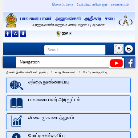
இணைப்புக்கள்
கேள்வியும் பதில்களும்
தளவரைபடம்
நீங்கள் இங்கே உள்ளீர்கள்:
முகப்பு
எமது சேவைகள்
போட்டி ஊக்குவிப்பு
சந்தை நுண்ணாய்வு
பாவனையாளர் அறிவூட்டல்
விலை முகாமைத்துவம்
போட்டி ஊக்குவிப்பு