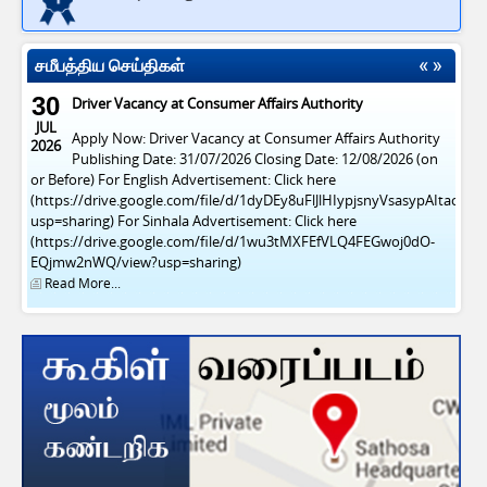
சமீபத்திய செய்திகள்
30
Driver Vacancy at Consumer Affairs Authority
JUL
Apply Now: Driver Vacancy at Consumer Affairs Authority
2026
Publishing Date: 31/07/2026 Closing Date: 12/08/2026 (on
or Before) For English Advertisement: Click here
(https://drive.google.com/file/d/1dyDEy8uFlJlHIypjsnyVsasypAItacFl/v
usp=sharing) For Sinhala Advertisement: Click here
(https://drive.google.com/file/d/1wu3tMXFEfVLQ4FEGwoj0dO-
EQjmw2nWQ/view?usp=sharing)
Read More...