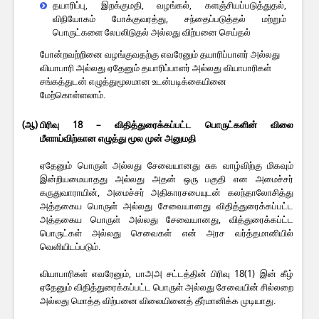
தயாரிப்பு, இறக்குமதி, வழங்கல், களஞ்சியப்படுத்துதல்,
விநியோகம் போக்குவரத்து, சந்தைப்படுத்தல் மற்றும்
பொருட்களை லேபலிடுதல் அல்லது விற்பனை செய்தல்
போன்றவற்றினை வழங்குவதற்கு எவரேனும் தயாரிப்பாளர் அல்லது
வியாபாரி அல்லது ஏதேனும் தயாரிப்பாளர் அல்லது வியாபாரிகள்
சங்கத்துடன் எழுத்துமூலமான உடன்படிக்கையினை
மேற்கொள்ளலாம்.
(ஆ)
பிரிவு 18 – விதித்துரைக்கப்பட்ட பொருட்களின் விலை
மீளாய்விற்கான எழுத்து மூல முன் அனுமதி
ஏதேனும் பொருள் அல்லது சேவையானது சுக வாழ்விற்கு மிகவும்
இன்றியமையாதது அல்லது அதன் ஒரு பகுதி என அமைச்சர்
கருதுவாராயின், அமைச்சர் அதிகாரசபையுடன் கலந்தாலோசித்து
அத்தகைய பொருள் அல்லது சேவையானது விதித்துரைக்கப்பட்ட
அத்தகைய பொருள் அல்லது சேவையானது, வித்துரைக்கப்ட்ட
பொருட்கள் அல்லது செவைகள் என் அரச வர்த்தமானியில்
வெளியிடப்படும்.
வியாபாரிகள் எவரேனும், பாஅஅ சட்டத்தின் பிரிவு 18(1) இன் கீழ்
ஏதேனும் விதித்துரைக்கப்பட்ட பொருள் அல்லது சேவையின் சில்லறை
அல்லது மொத்த விற்பனை விலையினைத் தீர்மானிக்க முடியாது.