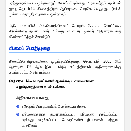
பரிந்துரையினை வழங்குமாறும் கோரப்பட்டுள்ளது. அரச மற்றும் தனியார்
துறை தொடர்பில் வினைத்திறன் ஆய்வுகளை மேற்கொள்வது இப்பரிவின்
முக்கிய தொழிற்பாடுகளில் ஒன்றாகும்.
அதிகாரசபையின் அங்கீகாரத்தினைப் பெற்றுக் கொள்ள கோரிக்கை
விடுக்கின்ற தயாரிப்பாளர் அல்லது வியாபாரி ஒருவர் அதிகாரசகைகு
விண்ணப்பித்தல் வேண்டும்.
விலைப் பொறிமுறை
விலைப்பொறிமுறையினை ஒழுங்குபடுத்துவது தொடர்பில் 2003 ஆம்
ஆண்டின் 09 ஆம் இல. பாஅஅ சட்டத்தினால் அதிகாரசபைக்கு
வழங்கப்பட்ட அதிகாரங்கள்
(அ)
பிரிவு 14 – பொருட்களின் ஆகக்கூடிய விலையினை
வழங்குவதற்கான உடன்படிக்கை
அதிகாரசபையானது,
ஏதேனும் பொருட்களின் ஆகக்கூடிய விலை
விற்பனைக்காக தயாரிக்கப்பட்ட, விற்பனை செய்யப்பட்ட
அல்லது வழங்கப்பட்ட பொருட்களின் நியமங்கள் மற்றும்
மாதிரிகள்