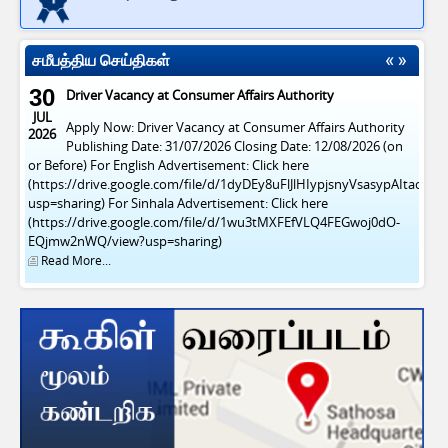
சமீபத்திய செய்திகள்
30
Driver Vacancy at Consumer Affairs Authority
JUL
Apply Now: Driver Vacancy at Consumer Affairs Authority
2026
Publishing Date: 31/07/2026 Closing Date: 12/08/2026 (on
or Before) For English Advertisement: Click here
(https://drive.google.com/file/d/1dyDEy8uFlJlHIypjsnyVsasypAItacFl/v
usp=sharing) For Sinhala Advertisement: Click here
(https://drive.google.com/file/d/1wu3tMXFEfVLQ4FEGwoj0dO-
EQjmw2nWQ/view?usp=sharing)
Read More...