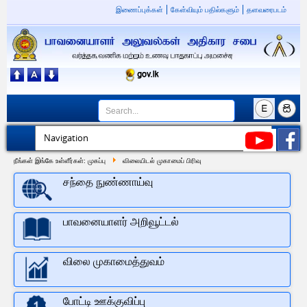
இணைப்புக்கள்
கேள்வியும் பதில்களும்
தளவரைபடம்
நீங்கள் இங்கே உள்ளீர்கள்:
முகப்பு
விலையிடல் முகாமைப் பிரிவு
சந்தை நுண்ணாய்வு
பாவனையாளர் அறிவூட்டல்
விலை முகாமைத்துவம்
போட்டி ஊக்குவிப்பு