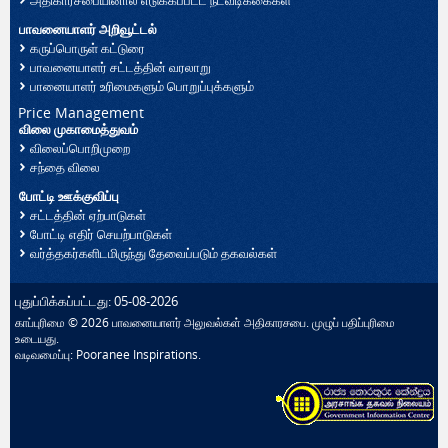
அதிகாரசபையினால் எடுக்கப்பட்ட நடவடிக்கைகள்
பாவனையாளர் அறிவூட்டல்
கருப்பொருள் கட்டுரை
பாவனையாளர் சட்டத்தின் வரலாறு
பானையாளர் உரிமைகளும் பொறுப்புக்களும்
Price Management
விலை முகாமைத்துவம்
விலைப்பொறிமுறை
சந்தை விலை
போட்டி ஊக்குவிப்பு
சட்டத்தின் ஏற்பாடுகள்
போட்டி எதிர் செயற்பாடுகள்
வர்த்தகர்களிடமிருந்து தேவைப்படும் தகவல்கள்
புதுப்பிக்கப்பட்டது: 05-08-2026
காப்புரிமை © 2026 பாவனையாளர் அலுவல்கள் அதிகாரசபை. முழுப் பதிப்புரிமை
உடையது.
வடிவமைப்பு:
Pooranee Inspirations
.