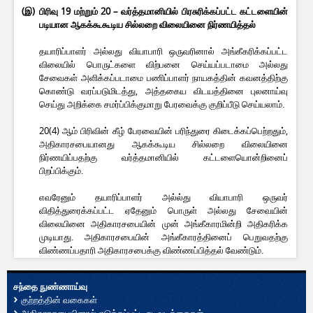
(இ)
பிரிவு 19 மற்றும் 20 – வர்த்தமானியில் பிரசுரிக்கப்பட்ட கட்டளையின்
படியான ஆகக்கூகூடிய சில்லறை விலையினை நிர்ணயித்தல்
தயாரிப்பாளர் அல்லது வியாபாரி ஒருவரினால் அங்கீகரிக்கப்பட்ட
விலையில் பொருட்களை விற்பனை செய்யப்படாமை அல்லது
சேவைகள் அளிக்கப்படாமை பணிப்பாளர் நாயகத்தின் கவனத்திற்கு
கொண்டு வரப்படுமிடத்து, அத்தகைய விடயத்தினை புலனாய்வு
செய்து அறிக்கை சமர்ப்பிக்குமாறு பேரவைக்கு குறிப்பீடு செய்யலாம்.
20(4) ஆம் பிரிவின் கீழ் பேரவையின் பரிந்துரை கிடைக்கப்பெற்றதும்,
அதிகாரசபையானது ஆகக்கூடிய சில்லறை விலையினை
நிர்ணயிப்பதற்கு வர்த்தமானியில் கட்டளையொன்றினைப்
பிறப்பிக்கும்.
எவரேனும் தயாரிப்பாளர் அல்ல்து வியாபாரி ஒருவர்
விதித்துரைக்கப்பட்ட ஏதேனும் பொருள் அல்லது சேவையின்
விலையினை அதிகாரசபையின் முன் அங்கீகாரமின்றி அதிகரிக்க
முடியாது. அதிகாரசபையின் அங்கீகாரத்தினைப் பெறுவதற்கு
விண்ணப்பதாரி அதிகாரசபைக்கு விண்ணப்பித்தல் வேண்டும்.
சந்தை நுண்ணாய்வு
குற்றத்தின் வகைகள்