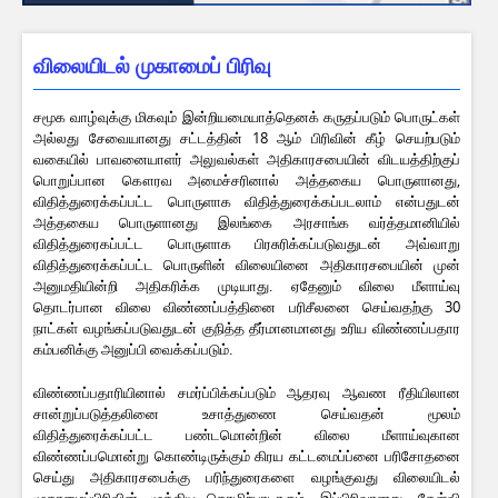
விலையிடல் முகாமைப் பிரிவு
சமூக வாழ்வுக்கு மிகவும் இன்றியமையாத்தெனக் கருதப்படும் பொருட்கள்
அல்லது சேவையானது சட்டத்தின் 18 ஆம் பிரிவின் கீழ் செயற்படும்
வகையில் பாவனையாளர் அலுவல்கள் அதிகாரசபையின் விடயத்திற்குப்
பொறுப்பான கௌரவ அமைச்சரினால் அத்தகைய பொருளானது,
விதித்துரைக்கப்பட்ட பொருளாக விதித்துரைக்கப்படலாம் என்பதுடன்
அத்தகைய பொருளானது இலங்கை அரசாங்க வர்த்தமானியில்
விதித்துரைகப்பட்ட பொருளாக பிரசுரிக்கப்படுவதுடன் அவ்வாறு
விதித்துரைக்கப்பட்ட பொருளின் விலையினை அதிகாரசபையின் முன்
அனுமதியின்றி அதிகரிக்க முடியாது. ஏதேனும் விலை மீளாய்வு
தொடர்பான விலை விண்ணப்பத்தினை பரிசீலனை செய்வதற்கு 30
நாட்கள் வழங்கப்படுவதுடன் குநித்த தீர்மானமானது உரிய விண்ணப்பதார
கம்பனிக்கு அனுப்பி வைக்கப்படும்.
விண்ணப்பதாரியினால் சமர்ப்பிக்கப்படும் ஆதரவு ஆவண ரீதியிலான
சான்றுப்படுத்தலினை உசாத்துணை செய்வதன் மூலம்
விதித்துரைக்கப்பட்ட பண்டமொன்றின் விலை மீளாய்வுகான
விண்ணப்பமொன்று கொண்டிருக்கும் கிரய கட்டமைப்ப்னை பரிசோதனை
செய்து அதிகாரசபைக்கு பரிந்துரைகளை வழங்குவது விலையிடல்