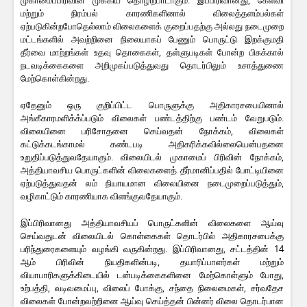
முகாமைப்பிரிவின் முக்கிய தொழிற்பாடாகும். இப்பிரிவானது, கேள்வி
மற்றும் நிரம்பல் காரணிகளினால் விலைத்தளம்பல்கள்
ஏற்படுகின்றபோதெல்லாம் விலைகளைக் குறைப்பதற்கு அல்லது நடைமுறை
மட்டங்களில் அவற்றினை நிலையாகப் பேணும் பொருட்டு இறக்குமதி
தீர்வை மாற்றங்கள் உதவு தொகைகள், தள்ளுபடிகள் போன்ற பிசுக்கால்
நடவடிக்கைகளை அறிமுகப்படுத்துவது தொடர்பிலும் உசாத்துணை
மேற்கொள்கின்றது.
ஏதேனும் ஒரு குறிப்பிட்ட பொருளுக்கு அதிகாரசபையினால்
அங்கீகாரமளிக்க்ப்படும் விலைகள் பண்டத்திற்கு பண்டம் வேறுபடும்.
விலையினை பரிசோதனை செய்வதன் நோக்கம், விலைகள்
கட்டுக்கடங்காமல் கண்டபடி அதிகரிக்கவில்லையென்பதனை
உறுதிப்படுத்துவதேயாகும். விலையிடல் முகாமைப் பிரிவின் நோக்கம்,
அத்தியாவசிய பொருட்களின் விலைகளைத் தீர்மானிப்பதில் போட்டியினை
ஏற்படுத்துவதன் லம் நியாயமான விலையினை நடைமுறைப்படுத்தும்,
வழிகாட்டும் காரணியாக விளங்குவதேயாகும்.
இப்பிரிவானது அத்தியாவசியப் பொருட்களின் விலைகளை ஆய்வு
செய்வதுடன் விலையிடல் கொள்கைகள் தொடர்பில் அதிகாரசபைக்கு
பரிந்துரைகளையும் வழங்கி வருகின்றது. இப்பிரிவானது, சட்டத்தின் 14
ஆம் பிரிவின் நியதிகளின்படி, தயாரிப்பாளர்கள் மற்றும்
வியாபாரிகளுக்கிடையில் டன்படிக்கைகளினை மேற்கொள்ளும் போது,
உற்பத்தி, வடிவமைப்பு, விலைப் போக்கு, சந்தை நிலைமைகள், சர்வதேச
விலைகள் போன்றவற்றினை ஆய்வு செய்த்தன் பின்னர் விலை தொடர்பான