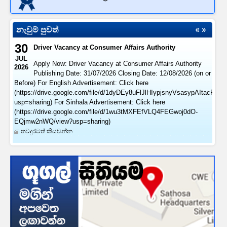
නැවුම් පුවත්
30
Driver Vacancy at Consumer Affairs Authority
JUL
Apply Now: Driver Vacancy at Consumer Affairs Authority
2026
Publishing Date: 31/07/2026 Closing Date: 12/08/2026 (on or
Before) For English Advertisement: Click here
(https://drive.google.com/file/d/1dyDEy8uFlJlHIypjsnyVsasypAItacFl/vi
usp=sharing) For Sinhala Advertisement: Click here
(https://drive.google.com/file/d/1wu3tMXFEfVLQ4FEGwoj0dO-
EQjmw2nWQ/view?usp=sharing)
තවදුරටත් කියවන්න