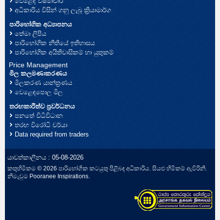
වෙළෙඳ විෂමාචාර
අධිකාරිය විසින් ගනු ලැබූ ක්‍රියාමාර්ග
පාරිභෝගික අධ්‍යාපනය
තේමා ලිපිය
පාරිභෝගික නීතියේ ඉතිහාසය
පාරිභෝගික අයිතිවාසිකම් හා යුතුකම්
Price Management
මිල කලමණාකරණය
මිලකරණ යාන්ත්‍රණය
වෙළෙඳපොල මිල
තරඟකාරීත්ව ප්‍රවර්ධනය
පනතේ විධිවිධාන
තරඟ විරෝධි චර්යා
Data required from traders
යාවත්කාලීනය : 05-08-2026
කතුහිමිකම © 2026 පාරිභෝගික කටයුතු පිළිබඳ අධිකාරිය. සියළු හිමිකම් ඇවිරිනි.
නිමැවුම
Pooranee Inspirations
.