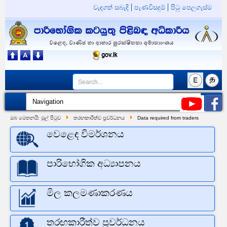
වැදගත් සබැදි
පැණවිසදුම්
පිටු පෙලගැස්ම
ඔබ මෙතනයි:
මුල් පිටුව
තරඟකාරීත්ව ප්‍රවර්ධනය
Data required from traders
වෙළෙඳ විමර්ශනය
පාරිභෝගික අධ්‍යාපනය
මිල කලමණාකරණය
තරඟකාරීත්ව ප්‍රවර්ධනය