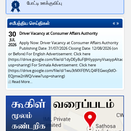
போட்டி ஊக்குவிப்பு
சமீபத்திய செய்திகள்
30
Driver Vacancy at Consumer Affairs Authority
JUL
Apply Now: Driver Vacancy at Consumer Affairs Authority
2026
Publishing Date: 31/07/2026 Closing Date: 12/08/2026 (on
or Before) For English Advertisement: Click here
(https://drive.google.com/file/d/1dyDEy8uFlJlHIypjsnyVsasypAItacFl/v
usp=sharing) For Sinhala Advertisement: Click here
(https://drive.google.com/file/d/1wu3tMXFEfVLQ4FEGwoj0dO-
EQjmw2nWQ/view?usp=sharing)
Read More...