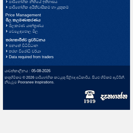
පාරිභෝගික නීතියේ ඉතිහාසය
පාරිභෝගික අයිතිවාසිකම් හා යුතුකම්
Price Management
මිල කලමණාකරණය
මිලකරණ යාන්ත්‍රණය
වෙළෙඳපොල මිල
තරඟකාරීත්ව ප්‍රවර්ධනය
පනතේ විධිවිධාන
තරඟ විරෝධි චර්යා
Data required from traders
යාවත්කාලීනය : 05-08-2026
කතුහිමිකම © 2026 පාරිභෝගික කටයුතු පිළිබඳ අධිකාරිය. සියළු හිමිකම් ඇවිරිනි.
නිමැවුම
Pooranee Inspirations
.