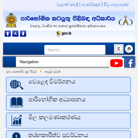
වැදගත් සබැදි
පැණවිසදුම්
පිටු පෙලගැස්ම
ඔබ මෙතනයි:
මුල් පිටුව
නැවුම් පුවත්
වෙළෙඳ විමර්ශනය
පාරිභෝගික අධ්‍යාපනය
මිල කලමණාකරණය
තරඟකාරීත්ව ප්‍රවර්ධනය