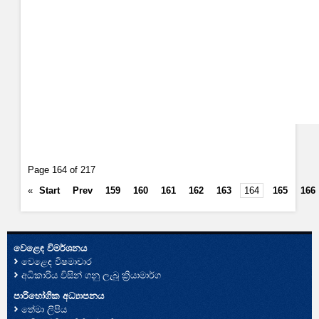
Page 164 of 217
«
Start
Prev
159
160
161
162
163
164
165
166
වෙළෙඳ විමර්ශනය
වෙළෙඳ විෂමාචාර
අධිකාරිය විසින් ගනු ලැබූ ක්‍රියාමාර්ග
පාරිභෝගික අධ්‍යාපනය
තේමා ලිපිය