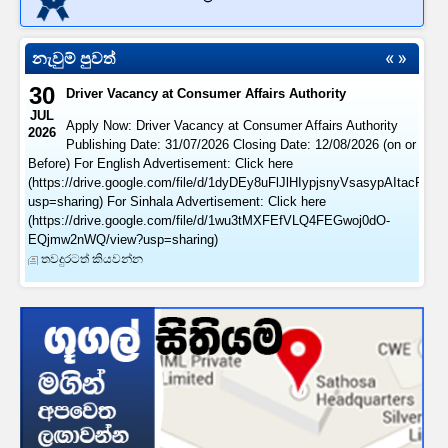
නැවුම් පුවත්
30
Driver Vacancy at Consumer Affairs Authority
JUL
Apply Now: Driver Vacancy at Consumer Affairs Authority
2026
Publishing Date: 31/07/2026 Closing Date: 12/08/2026 (on or
Before) For English Advertisement: Click here
(https://drive.google.com/file/d/1dyDEy8uFlJlHIypjsnyVsasypAItacFl/vi
usp=sharing) For Sinhala Advertisement: Click here
(https://drive.google.com/file/d/1wu3tMXFEfVLQ4FEGwoj0dO-
EQjmw2nWQ/view?usp=sharing)
තවදුරටත් කියවන්න