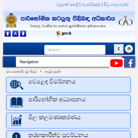
වැදගත් සබැදි
පැණවිසදුම්
පිටු පෙලගැස්ම
ඔබ මෙතනයි:
මුල් පිටුව
නැවුම් පුවත්
වෙළෙඳ විමර්ශනය
පාරිභෝගික අධ්‍යාපනය
මිල කලමණාකරණය
තරඟකාරීත්ව ප්‍රවර්ධනය