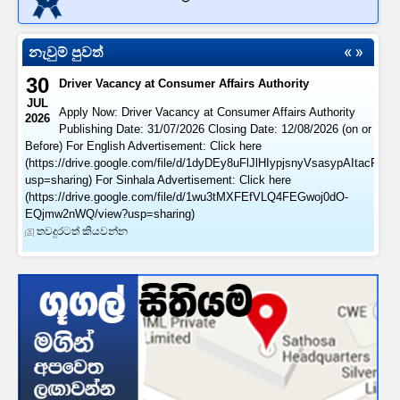
නැවුම් පුවත්
30
Driver Vacancy at Consumer Affairs Authority
JUL
Apply Now: Driver Vacancy at Consumer Affairs Authority
2026
Publishing Date: 31/07/2026 Closing Date: 12/08/2026 (on or
Before) For English Advertisement: Click here
(https://drive.google.com/file/d/1dyDEy8uFlJlHIypjsnyVsasypAItacFl/vi
usp=sharing) For Sinhala Advertisement: Click here
(https://drive.google.com/file/d/1wu3tMXFEfVLQ4FEGwoj0dO-
EQjmw2nWQ/view?usp=sharing)
තවදුරටත් කියවන්න