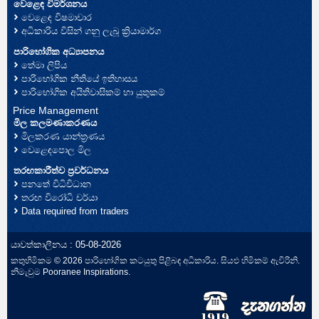
වෙළෙඳ විමර්ශනය
වෙළෙඳ විෂමාචාර
අධිකාරිය විසින් ගනු ලැබූ ක්‍රියාමාර්ග
පාරිභෝගික අධ්‍යාපනය
තේමා ලිපිය
පාරිභෝගික නීතියේ ඉතිහාසය
පාරිභෝගික අයිතිවාසිකම් හා යුතුකම්
Price Management
මිල කලමණාකරණය
මිලකරණ යාන්ත්‍රණය
වෙළෙඳපොල මිල
තරඟකාරීත්ව ප්‍රවර්ධනය
පනතේ විධිවිධාන
තරඟ විරෝධි චර්යා
Data required from traders
යාවත්කාලීනය : 05-08-2026
කතුහිමිකම © 2026 පාරිභෝගික කටයුතු පිළිබඳ අධිකාරිය. සියළු හිමිකම් ඇවිරිනි.
නිමැවුම
Pooranee Inspirations
.